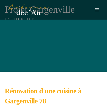
Aller
Projet Gargenville
au
contenu
PARTICULIER
Rénovation d'une cuisine à
Gargenville 78